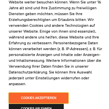
Website weiter besuchen können. Wenn Sie unter 16
Shop Diepoldsau
Jahre alt sind und Ihre Zustimmung zu freiwilligen
MO-Do: 8:00-12:00 & 13:00-17:30 Uhr
Diensten geben möchten, müssen Sie Ihre
Fr: 8:00-16:00 Uhr
Erziehungsberechtigten um Erlaubnis bitten. Wir
1. Samstag im Monat: 9:00-16:00 Uhr
verwenden Cookies und andere Technologien auf
unserer Website. Einige von ihnen sind essenziell,
während andere uns helfen, diese Website und Ihre
Erfahrung zu verbessern. Personenbezogene Daten
NEWSLETTER
können verarbeitet werden (z. B. IP-Adressen), z. B. für
personalisierte Anzeigen und Inhalte oder Anzeigen-
und Inhaltsmessung. Weitere Informationen über die
Erhalte Infos zu aktueller Arbeitskleidung für
Verwendung Ihrer Daten finden Sie in unserer
deine Firma und unseren Service
Datenschutzerklärung. Sie können Ihre Auswahl
jederzeit unter Einstellungen widerrufen oder
anpassen.
JETZT ANMELDEN
COOKIES AKZEPTIEREN
COOKIES ABLEHNEN