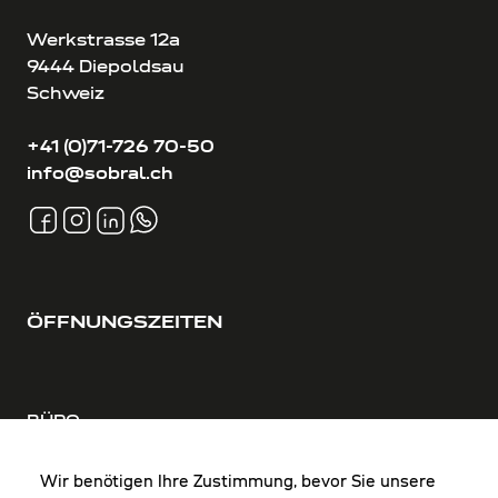
Werkstrasse 12a
9444 Diepoldsau
Schweiz
+41 (0)71-726 70-50
info@sobral.ch
ÖFFNUNGSZEITEN
BÜRO
MO-DO: 8:00-12:00 & 13:00-17:30 Uhr
FR: 8:00-12:00 & 13:00-16:00 Uhr
Wir benötigen Ihre Zustimmung, bevor Sie unsere