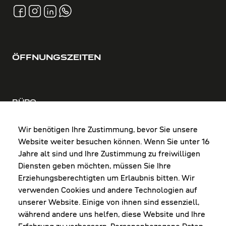
ÖFFNUNGSZEITEN
BÜRO
MO-DO: 8:00-12:00 & 13:00-17:30 Uhr
FR: 8:00-12:00 & 13:00-16:00 Uhr
Wir benötigen Ihre Zustimmung, bevor Sie unsere
Website weiter besuchen können. Wenn Sie unter 16
Shop Diepoldsau
Jahre alt sind und Ihre Zustimmung zu freiwilligen
MO-Do: 8:00-12:00 & 13:00-17:30 Uhr
Diensten geben möchten, müssen Sie Ihre
Fr: 8:00-16:00 Uhr
Erziehungsberechtigten um Erlaubnis bitten. Wir
1. Samstag im Monat: 9:00-16:00 Uhr
verwenden Cookies und andere Technologien auf
unserer Website. Einige von ihnen sind essenziell,
während andere uns helfen, diese Website und Ihre