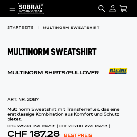
Zum Inhalt springen
SEARCH
STARTSEITE
|
MULTINORM SWEATSHIRT
MULTINORM SWEATSHIRT
MULTINORM SHIRTS/PULLOVER
ART. NR.
3087
Multinorm Sweatshirt mit Transferreflex, das eine
erstklassige Kombination aus Komfort und Schutz
bietet.
CHF 225.93
inkl. MwSt.
(
CHF 209.00
exkl. MwSt.
)
CHF 187.28
BESTPREIS