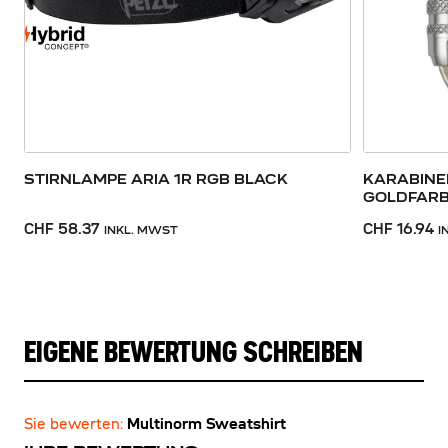
STIRNLAMPE ARIA 1R RGB BLACK
KARABINE
GOLDFAR
CHF 58.37
CHF 16.94
INKL. MWST
I
EIGENE BEWERTUNG SCHREIBEN
Sie bewerten:
Multinorm Sweatshirt