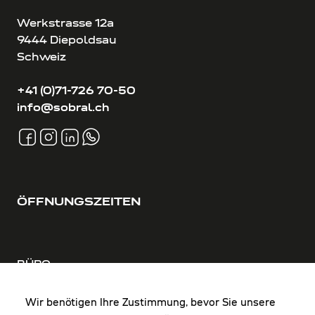
Werkstrasse 12a
9444 Diepoldsau
Schweiz
+41 (0)71-726 70-50
info@sobral.ch
ÖFFNUNGSZEITEN
BÜRO
MO-DO: 8:00-12:00 & 13:00-17:30 Uhr
FR: 8:00-12:00 & 13:00-16:00 Uhr
Wir benötigen Ihre Zustimmung, bevor Sie unsere