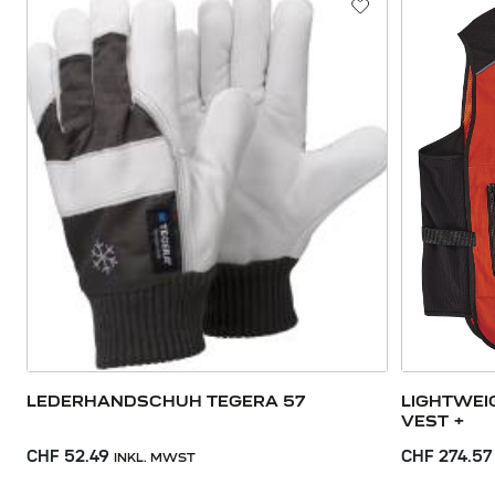
LEDERHANDSCHUH TEGERA 57
LIGHTWEI
VEST +
CHF 52.49
CHF 274.57
INKL. MWST