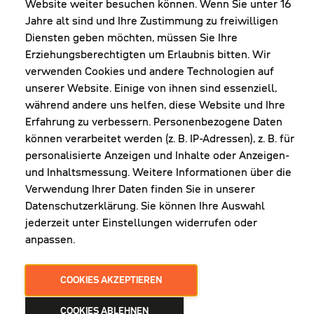
Website weiter besuchen können. Wenn Sie unter 16
Shop Diepoldsau
Jahre alt sind und Ihre Zustimmung zu freiwilligen
MO-Do: 8:00-12:00 & 13:00-17:30 Uhr
Diensten geben möchten, müssen Sie Ihre
Fr: 8:00-16:00 Uhr
Erziehungsberechtigten um Erlaubnis bitten. Wir
1. Samstag im Monat: 9:00-16:00 Uhr
verwenden Cookies und andere Technologien auf
unserer Website. Einige von ihnen sind essenziell,
während andere uns helfen, diese Website und Ihre
Erfahrung zu verbessern. Personenbezogene Daten
NEWSLETTER
können verarbeitet werden (z. B. IP-Adressen), z. B. für
personalisierte Anzeigen und Inhalte oder Anzeigen-
und Inhaltsmessung. Weitere Informationen über die
Erhalte Infos zu aktueller Arbeitskleidung für
Verwendung Ihrer Daten finden Sie in unserer
deine Firma und unseren Service
Datenschutzerklärung. Sie können Ihre Auswahl
jederzeit unter Einstellungen widerrufen oder
anpassen.
JETZT ANMELDEN
COOKIES AKZEPTIEREN
COOKIES ABLEHNEN