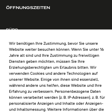
ÖFFNUNGSZEITEN
BÜRO
MO-DO: 8:00-12:00 & 13:00-17:30 Uhr
FR: 8:00-12:00 & 13:00-16:00 Uhr
Wir benötigen Ihre Zustimmung, bevor Sie unsere
Website weiter besuchen können. Wenn Sie unter 16
Shop Diepoldsau
Jahre alt sind und Ihre Zustimmung zu freiwilligen
MO-Do: 8:00-12:00 & 13:00-17:30 Uhr
Diensten geben möchten, müssen Sie Ihre
Fr: 8:00-16:00 Uhr
Erziehungsberechtigten um Erlaubnis bitten. Wir
1. Samstag im Monat: 9:00-16:00 Uhr
verwenden Cookies und andere Technologien auf
unserer Website. Einige von ihnen sind essenziell,
während andere uns helfen, diese Website und Ihre
Erfahrung zu verbessern. Personenbezogene Daten
NEWSLETTER
können verarbeitet werden (z. B. IP-Adressen), z. B. für
personalisierte Anzeigen und Inhalte oder Anzeigen-
und Inhaltsmessung. Weitere Informationen über die