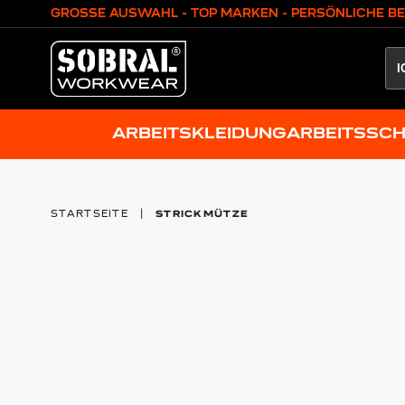
Zum Inhalt springen
GROSSE AUSWAHL - TOP MARKEN - PERSÖNLICHE B
ARBEITSKLEIDUNG
ARBEITSSC
STARTSEITE
|
STRICKMÜTZE