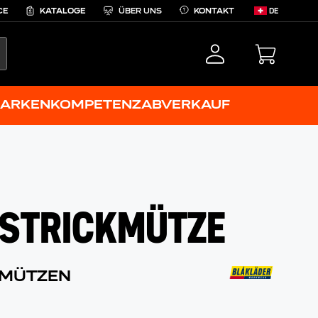
CE
KATALOGE
ÜBER UNS
KONTAKT
DE
EARCH
ARKENKOMPETENZ
ABVERKAUF
STRICKMÜTZE
MÜTZEN