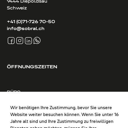
9444 Diepoldsau
Schweiz
+41 (0)71-726 70-50
info@sobral.ch
ÖFFNUNGSZEITEN
BÜRO
MO-DO: 8:00-12:00 & 13:00-17:30 Uhr
FR: 8:00-12:00 & 13:00-16:00 Uhr
Wir benötigen Ihre Zustimmung, bevor Sie unsere
Website weiter besuchen können. Wenn Sie unter 16
Shop Diepoldsau
Jahre alt sind und Ihre Zustimmung zu freiwilligen
MO-Do: 8:00-12:00 & 13:00-17:30 Uhr