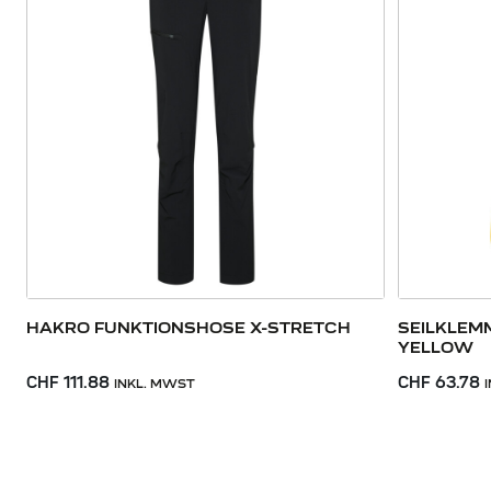
HAKRO FUNKTIONSHOSE X-STRETCH
SEILKLEM
YELLOW
CHF 111.88
CHF 63.78
INKL. MWST