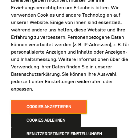
Diensten geben möchten, müssen Sie Ihre
Fr: 8:00-16:00 Uhr
Erziehungsberechtigten um Erlaubnis bitten. Wir
1. Samstag im Monat: 9:00-16:00 Uhr
verwenden Cookies und andere Technologien auf
unserer Website. Einige von ihnen sind essenziell,
während andere uns helfen, diese Website und Ihre
Erfahrung zu verbessern. Personenbezogene Daten
NEWSLETTER
können verarbeitet werden (z. B. IP-Adressen), z. B. für
personalisierte Anzeigen und Inhalte oder Anzeigen-
und Inhaltsmessung. Weitere Informationen über die
Erhalte Infos zu aktueller Arbeitskleidung für
Verwendung Ihrer Daten finden Sie in unserer
deine Firma und unseren Service
Datenschutzerklärung. Sie können Ihre Auswahl
jederzeit unter Einstellungen widerrufen oder
anpassen.
JETZT ANMELDEN
COOKIES AKZEPTIEREN
COOKIES ABLEHNEN
BENUTZERDEFINIERTE EINSTELLUNGEN