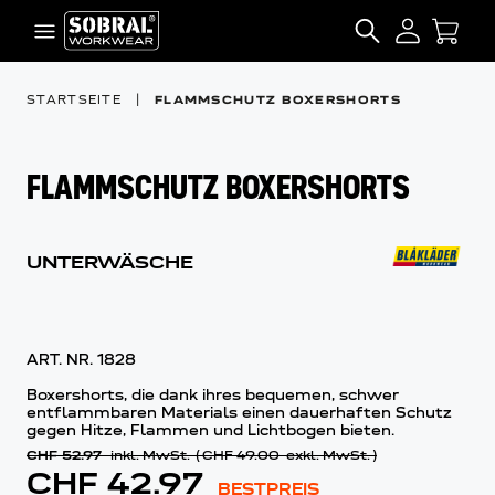
Zum Inhalt springen
SEARCH
STARTSEITE
|
FLAMMSCHUTZ BOXERSHORTS
FLAMMSCHUTZ BOXERSHORTS
UNTERWÄSCHE
ART. NR.
1828
Boxershorts, die dank ihres bequemen, schwer
entflammbaren Materials einen dauerhaften Schutz
gegen Hitze, Flammen und Lichtbogen bieten.
CHF 52.97
inkl. MwSt.
(
CHF 49.00
exkl. MwSt.
)
CHF 42.97
BESTPREIS