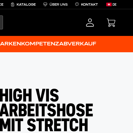
CE
KATALOGE
ÜBER UNS
KONTAKT
DE
EARCH
ARKENKOMPETENZ
ABVERKAUF
HIGH VIS
ARBEITSHOSE
MIT STRETCH