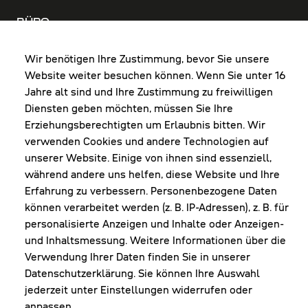
BÜRO
MO-DO: 8:00-12:00 & 13:00-17:30 Uhr
FR: 8:00-12:00 & 13:00-16:00 Uhr
Wir benötigen Ihre Zustimmung, bevor Sie unsere
Website weiter besuchen können. Wenn Sie unter 16
Shop Diepoldsau
Jahre alt sind und Ihre Zustimmung zu freiwilligen
MO-Do: 8:00-12:00 & 13:00-17:30 Uhr
Diensten geben möchten, müssen Sie Ihre
Fr: 8:00-16:00 Uhr
Erziehungsberechtigten um Erlaubnis bitten. Wir
1. Samstag im Monat: 9:00-16:00 Uhr
verwenden Cookies und andere Technologien auf
unserer Website. Einige von ihnen sind essenziell,
während andere uns helfen, diese Website und Ihre
Erfahrung zu verbessern. Personenbezogene Daten
NEWSLETTER
können verarbeitet werden (z. B. IP-Adressen), z. B. für
personalisierte Anzeigen und Inhalte oder Anzeigen-
und Inhaltsmessung. Weitere Informationen über die
Erhalte Infos zu aktueller Arbeitskleidung für
Verwendung Ihrer Daten finden Sie in unserer
deine Firma und unseren Service
Datenschutzerklärung. Sie können Ihre Auswahl
jederzeit unter Einstellungen widerrufen oder
anpassen.