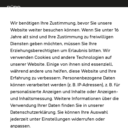
BÜRO
MO-DO: 8:00-12:00 & 13:00-17:30 Uhr
FR: 8:00-12:00 & 13:00-16:00 Uhr
Wir benötigen Ihre Zustimmung, bevor Sie unsere
Website weiter besuchen können. Wenn Sie unter 16
Shop Diepoldsau
Jahre alt sind und Ihre Zustimmung zu freiwilligen
MO-Do: 8:00-12:00 & 13:00-17:30 Uhr
Diensten geben möchten, müssen Sie Ihre
Fr: 8:00-16:00 Uhr
Erziehungsberechtigten um Erlaubnis bitten. Wir
1. Samstag im Monat: 9:00-16:00 Uhr
verwenden Cookies und andere Technologien auf
unserer Website. Einige von ihnen sind essenziell,
während andere uns helfen, diese Website und Ihre
Erfahrung zu verbessern. Personenbezogene Daten
NEWSLETTER
können verarbeitet werden (z. B. IP-Adressen), z. B. für
personalisierte Anzeigen und Inhalte oder Anzeigen-
und Inhaltsmessung. Weitere Informationen über die
Erhalte Infos zu aktueller Arbeitskleidung für
Verwendung Ihrer Daten finden Sie in unserer
deine Firma und unseren Service
Datenschutzerklärung. Sie können Ihre Auswahl
jederzeit unter Einstellungen widerrufen oder
anpassen.