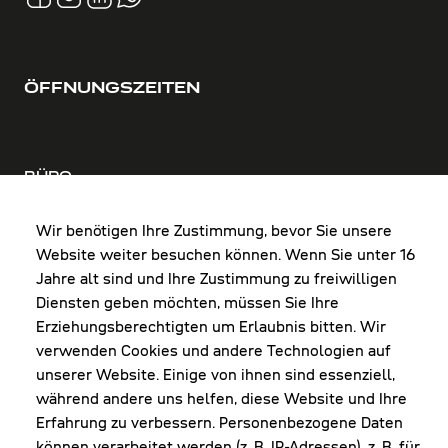
ÖFFNUNGSZEITEN
BÜRO
MO-DO: 8:00-12:00 & 13:00-17:30 Uhr
FR: 8:00-12:00 & 13:00-16:00 Uhr
Wir benötigen Ihre Zustimmung, bevor Sie unsere
Website weiter besuchen können. Wenn Sie unter 16
Shop Diepoldsau
Jahre alt sind und Ihre Zustimmung zu freiwilligen
MO-Do: 8:00-12:00 & 13:00-17:30 Uhr
Diensten geben möchten, müssen Sie Ihre
Fr: 8:00-16:00 Uhr
Erziehungsberechtigten um Erlaubnis bitten. Wir
1. Samstag im Monat: 9:00-16:00 Uhr
verwenden Cookies und andere Technologien auf
unserer Website. Einige von ihnen sind essenziell,
während andere uns helfen, diese Website und Ihre
Erfahrung zu verbessern. Personenbezogene Daten
NEWSLETTER
können verarbeitet werden (z. B. IP-Adressen), z. B. für