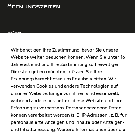
ÖFFNUNGSZEITEN
BÜRO
MO-DO: 8:00-12:00 & 13:00-17:30 Uhr
FR: 8:00-12:00 & 13:00-16:00 Uhr
Wir benötigen Ihre Zustimmung, bevor Sie unsere
Website weiter besuchen können. Wenn Sie unter 16
Shop Diepoldsau
Jahre alt sind und Ihre Zustimmung zu freiwilligen
MO-Do: 8:00-12:00 & 13:00-17:30 Uhr
Diensten geben möchten, müssen Sie Ihre
Fr: 8:00-16:00 Uhr
Erziehungsberechtigten um Erlaubnis bitten. Wir
1. Samstag im Monat: 9:00-16:00 Uhr
verwenden Cookies und andere Technologien auf
unserer Website. Einige von ihnen sind essenziell,
während andere uns helfen, diese Website und Ihre
Erfahrung zu verbessern. Personenbezogene Daten
NEWSLETTER
können verarbeitet werden (z. B. IP-Adressen), z. B. für
personalisierte Anzeigen und Inhalte oder Anzeigen-
und Inhaltsmessung. Weitere Informationen über die